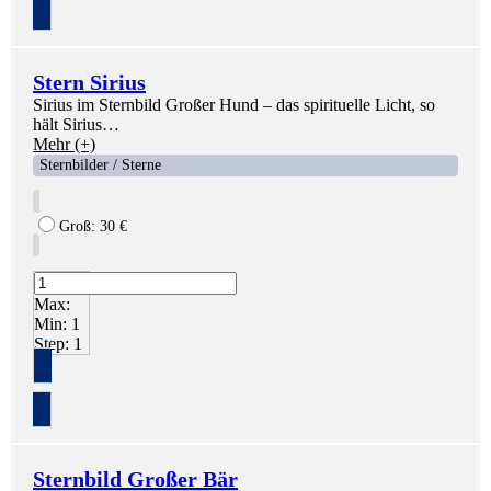
Stern Sirius
Sirius im Sternbild Großer Hund – das spirituelle Licht, so
hält Sirius…
Mehr (+)
Sternbilder / Sterne
Groß:
30
€
Max:
Min:
1
Step:
1
+
Sternbild Großer Bär