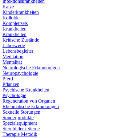
Infektionskrankheiten
Katze
Kinderkrankheiten
Kolloide
Komplettsets
Krankheiten
Krankheiten
Kritische Zustände
Laborwerte
Lebensbegleiter
Meditation
Mentalität
Neurologische Erkrankungen
Neuropsychologie
Pferd
Pflanzen
Psychische Krankheiten
Psychologie
Regeneration von Organen
Rheumatische Erkrankungen
Sexuelle Störungen
Sonderprodukte
Spezialequipment
Sternbilder / Sterne
Therapie Metodik