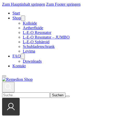
Zum Hauptinhalt springen
Zum Footer springen
Start
Shop
Kolloide
Aetherfluide
L-E-O Resonator
L-E-O Resonator – JUMBO
L-E-O Sphäroid
Schubladenschrank
Levima
FAQ
Downloads
Kontakt
Suchen