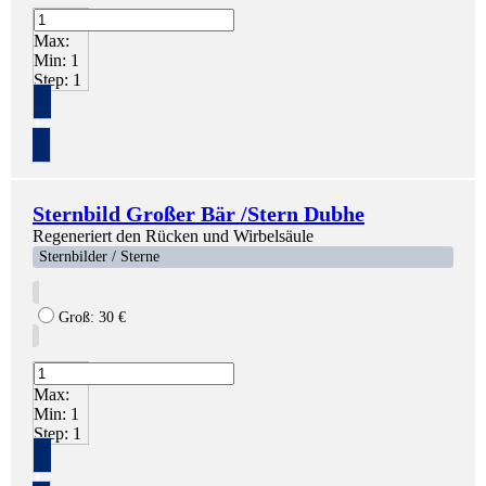
Max:
Min:
1
Step:
1
+
Sternbild Großer Bär /Stern Dubhe
Regeneriert den Rücken und Wirbelsäule
Sternbilder / Sterne
Groß:
30
€
Max:
Min:
1
Step:
1
+