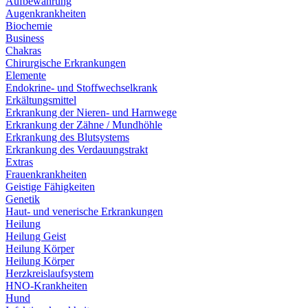
Aufbewahrung
Augenkrankheiten
Biochemie
Business
Chakras
Chirurgische Erkrankungen
Elemente
Endokrine- und Stoffwechselkrank
Erkältungsmittel
Erkrankung der Nieren- und Harnwege
Erkrankung der Zähne / Mundhöhle
Erkrankung des Blutsystems
Erkrankung des Verdauungstrakt
Extras
Frauenkrankheiten
Geistige Fähigkeiten
Genetik
Haut- und venerische Erkrankungen
Heilung
Heilung Geist
Heilung Körper
Heilung Körper
Herzkreislaufsystem
HNO-Krankheiten
Hund