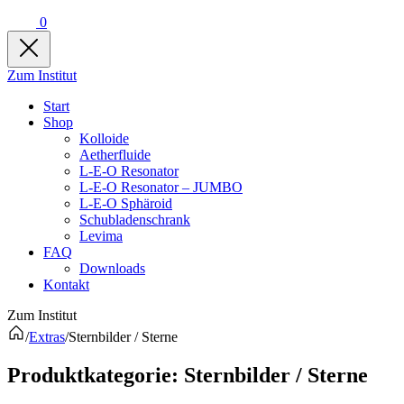
0
Zum Institut
Start
Shop
Kolloide
Aetherfluide
L-E-O Resonator
L-E-O Resonator – JUMBO
L-E-O Sphäroid
Schubladenschrank
Levima
FAQ
Downloads
Kontakt
Zum Institut
/
Extras
/
Sternbilder / Sterne
Produkt­kategorie:
Sternbilder / Sterne