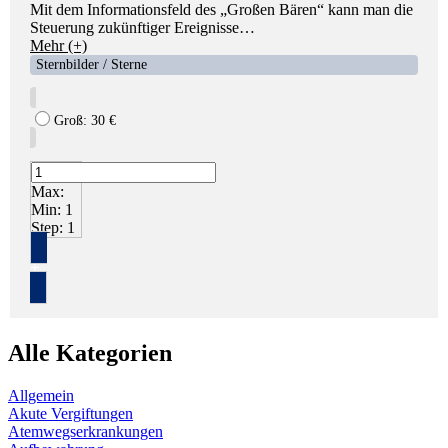
Mit dem Informationsfeld des „Großen Bären“ kann man die
Steuerung zukünftiger Ereignisse…
Mehr (+)
Sternbilder / Sterne
Groß:
30
€
Max:
Min:
1
Step:
1
+
Alle Kategorien
Allgemein
Akute Vergiftungen
Atemwegserkrankungen