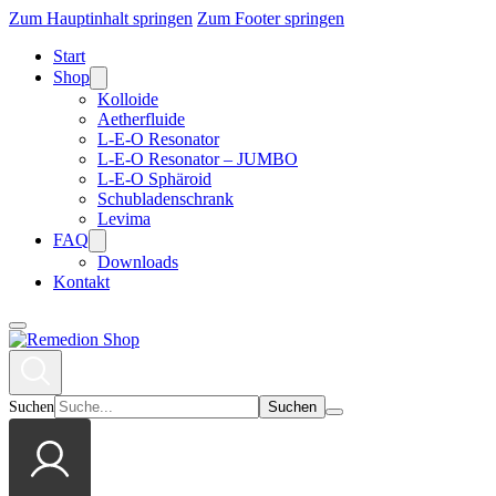
Zum Hauptinhalt springen
Zum Footer springen
Start
Shop
Kolloide
Aetherfluide
L-E-O Resonator
L-E-O Resonator – JUMBO
L-E-O Sphäroid
Schubladenschrank
Levima
FAQ
Downloads
Kontakt
Suchen