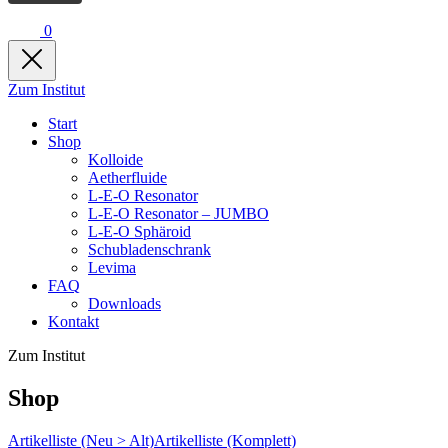
0
Zum Institut
Start
Shop
Kolloide
Aetherfluide
L-E-O Resonator
L-E-O Resonator – JUMBO
L-E-O Sphäroid
Schubladenschrank
Levima
FAQ
Downloads
Kontakt
Zum Institut
Shop
Artikelliste (Neu > Alt)
Artikelliste (Komplett)