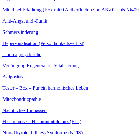
Mittel bei Erkältung (Box mit 9 Aetherfluiden von AK-01+ bis Ak-09
Anti-Angst und -Panik
Schmerzlinderung
Depersonalisation (Persönlichkeitsverlust)
Trauma, psychische
Verjüngung Regeneration Vitalisierung
Adipositas
Tester – Box – Für ein harmonisches Leben
Mitochondriopathie
Nächtliches Einnässen
Histaminose – Histaminintoleranz (HIT)
Non-Thyroidal Illness Syndrome (NTIS)