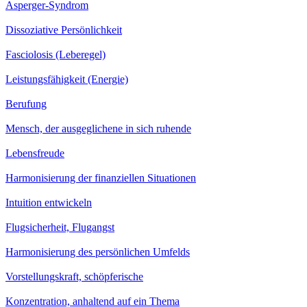
Asperger-Syndrom
Dissoziative Persönlichkeit
Fasciolosis (Leberegel)
Leistungsfähigkeit (Energie)
Berufung
Mensch, der ausgeglichene in sich ruhende
Lebensfreude
Harmonisierung der finanziellen Situationen
Intuition entwickeln
Flugsicherheit, Flugangst
Harmonisierung des persönlichen Umfelds
Vorstellungskraft, schöpferische
Konzentration, anhaltend auf ein Thema