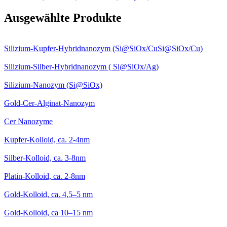
Ausgewählte Produkte
Silizium-Kupfer-Hybridnanozym (Si@SiOx/CuSi@SiOx​/Cu)
Silizium-Silber-Hybridnanozym ( Si@SiOx/Ag)
Silizium-Nanozym (Si@SiOx)
Gold-Cer-Alginat-Nanozym
Cer Nanozyme
Kupfer-Kolloid, ca. 2-4nm
Silber-Kolloid, ca. 3-8nm
Platin-Kolloid, ca. 2-8nm
Gold-Kolloid, ca. 4,5–5 nm
Gold-Kolloid, ca 10–15 nm