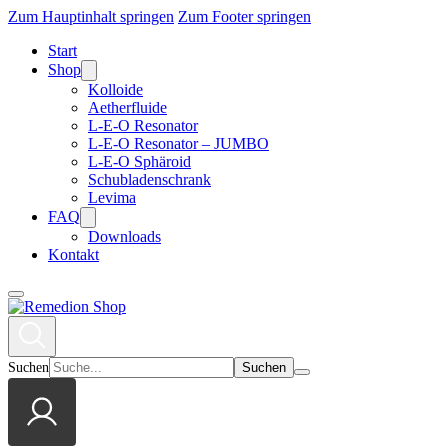
Zum Hauptinhalt springen
Zum Footer springen
Start
Shop
Kolloide
Aetherfluide
L-E-O Resonator
L-E-O Resonator – JUMBO
L-E-O Sphäroid
Schubladenschrank
Levima
FAQ
Downloads
Kontakt
Suchen