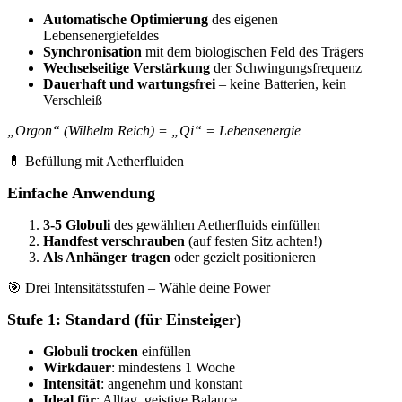
Automatische Optimierung
des eigenen
Lebensenergiefeldes
Synchronisation
mit dem biologischen Feld des Trägers
Wechselseitige Verstärkung
der Schwingungsfrequenz
Dauerhaft und wartungsfrei
– keine Batterien, kein
Verschleiß
„Orgon“ (Wilhelm Reich) = „Qi“ = Lebensenergie
💊 Befüllung mit Aetherfluiden
Einfache Anwendung
3-5 Globuli
des gewählten Aetherfluids einfüllen
Handfest verschrauben
(auf festen Sitz achten!)
Als Anhänger tragen
oder gezielt positionieren
🎯 Drei Intensitätsstufen – Wähle deine Power
Stufe 1: Standard (für Einsteiger)
Globuli trocken
einfüllen
Wirkdauer
: mindestens 1 Woche
Intensität
: angenehm und konstant
Ideal für
: Alltag, geistige Balance