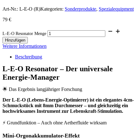
Art-Nr.:
L-E-O (R)
Kategorien:
Sonderprodukte
,
Spezialequipment
79
€
L-E-O Resonator Menge
Hinzufügen
Weitere Informationen
Beschreibung
L-E-O Resonator – Der universale
Energie-Manager
🌟 Das Ergebnis langjähriger Forschung
Der L-E-O (Lebens-Energie-Optimierer) ist ein elegantes 4cm-
Schmuckstück mit 8mm Durchmesser – und gleichzeitig ein
hochwirksames Instrument zur Lebenskraft-Stimulation.
⚡ Grundfunktion – Auch ohne Aetherfluide wirksam
Mini-Orgonakkumulator-Effekt