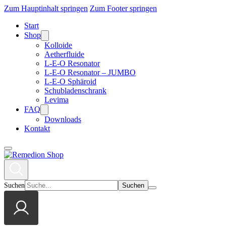
Zum Hauptinhalt springen
Zum Footer springen
Start
Shop
Kolloide
Aetherfluide
L-E-O Resonator
L-E-O Resonator – JUMBO
L-E-O Sphäroid
Schubladenschrank
Levima
FAQ
Downloads
Kontakt
Suchen