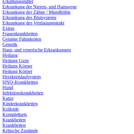
Erkältungsmittel
Erkrankung der Nieren- und Harnwege
Erkrankung der Zähne / Mundhöhle
Erkrankung des Blutsystems
Erkrankung des Verdauungstrakt
Extras
Frauenkrankheiten
Geistige Fähigkeiten
Genetik
Haut- und venerische Erkrankungen
Heilung
Heilung Geist
Heilung Körper
Heilung Körper
Herzkreislaufsystem
HNO-Krankheiten
Hund
Infektionskrankheiten
Katze
Kinderkrankheiten
Kolloide
Komplettsets
Krankheiten
Krankheiten
Kritische Zustände