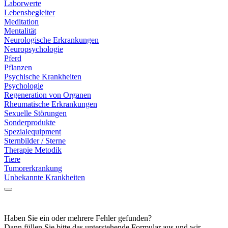
Laborwerte
Lebensbegleiter
Meditation
Mentalität
Neurologische Erkrankungen
Neuropsychologie
Pferd
Pflanzen
Psychische Krankheiten
Psychologie
Regeneration von Organen
Rheumatische Erkrankungen
Sexuelle Störungen
Sonderprodukte
Spezialequipment
Sternbilder / Sterne
Therapie Metodik
Tiere
Tumorerkrankung
Unbekannte Krankheiten
Haben Sie ein oder mehrere Fehler gefunden?
Dann füllen Sie bitte das unterstehende Formular aus und wir