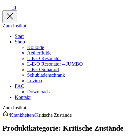
0
Zum Institut
Start
Shop
Kolloide
Aetherfluide
L-E-O Resonator
L-E-O Resonator – JUMBO
L-E-O Sphäroid
Schubladenschrank
Levima
FAQ
Downloads
Kontakt
Zum Institut
/
Krankheiten
/
Kritische Zustände
Produkt­kategorie:
Kritische Zustände