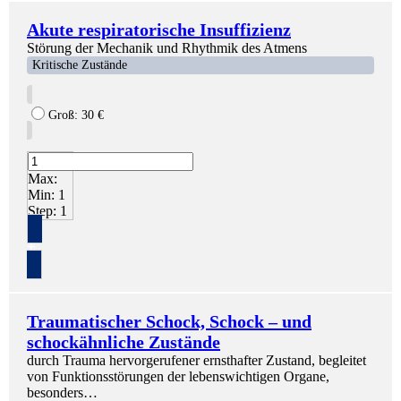
Akute respiratorische Insuffizienz
Störung der Mechanik und Rhythmik des Atmens
Kritische Zustände
Groß:
30
€
Max:
Min:
1
Step:
1
+
Traumatischer Schock, Schock – und
schockähnliche Zustände
durch Trauma hervorgerufener ernsthafter Zustand, begleitet
von Funktionsstörungen der lebenswichtigen Organe,
besonders…