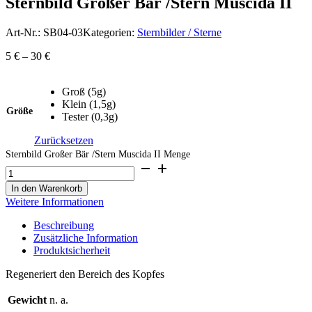
Sternbild Großer Bär /Stern Muscida II
Art-Nr.:
SB04-03
Kategorien:
Sternbilder / Sterne
5
€
–
30
€
Groß (5g)
Klein (1,5g)
Größe
Tester (0,3g)
Zurücksetzen
Sternbild Großer Bär /Stern Muscida II Menge
In den Warenkorb
Weitere Informationen
Beschreibung
Zusätzliche Information
Produktsicherheit
Regeneriert den Bereich des Kopfes
Gewicht
n. a.