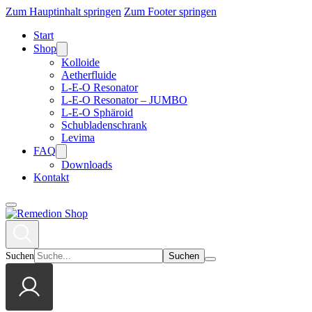
Zum Hauptinhalt springen
Zum Footer springen
Start
Shop
Kolloide
Aetherfluide
L-E-O Resonator
L-E-O Resonator – JUMBO
L-E-O Sphäroid
Schubladenschrank
Levima
FAQ
Downloads
Kontakt
Suchen