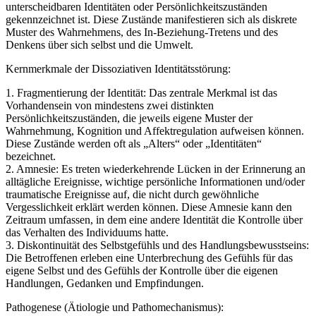
unterscheidbaren Identitäten oder Persönlichkeitszuständen
gekennzeichnet ist. Diese Zustände manifestieren sich als diskrete
Muster des Wahrnehmens, des In-Beziehung-Tretens und des
Denkens über sich selbst und die Umwelt.
Kernmerkmale der Dissoziativen Identitätsstörung:
1. Fragmentierung der Identität: Das zentrale Merkmal ist das
Vorhandensein von mindestens zwei distinkten
Persönlichkeitszuständen, die jeweils eigene Muster der
Wahrnehmung, Kognition und Affektregulation aufweisen können.
Diese Zustände werden oft als „Alters“ oder „Identitäten“
bezeichnet.
2. Amnesie: Es treten wiederkehrende Lücken in der Erinnerung an
alltägliche Ereignisse, wichtige persönliche Informationen und/oder
traumatische Ereignisse auf, die nicht durch gewöhnliche
Vergesslichkeit erklärt werden können. Diese Amnesie kann den
Zeitraum umfassen, in dem eine andere Identität die Kontrolle über
das Verhalten des Individuums hatte.
3. Diskontinuität des Selbstgefühls und des Handlungsbewusstseins:
Die Betroffenen erleben eine Unterbrechung des Gefühls für das
eigene Selbst und des Gefühls der Kontrolle über die eigenen
Handlungen, Gedanken und Empfindungen.
Pathogenese (Ätiologie und Pathomechanismus):