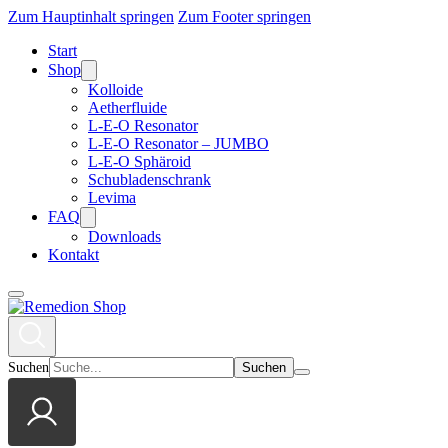
Zum Hauptinhalt springen
Zum Footer springen
Start
Shop
Kolloide
Aetherfluide
L-E-O Resonator
L-E-O Resonator – JUMBO
L-E-O Sphäroid
Schubladenschrank
Levima
FAQ
Downloads
Kontakt
Suchen