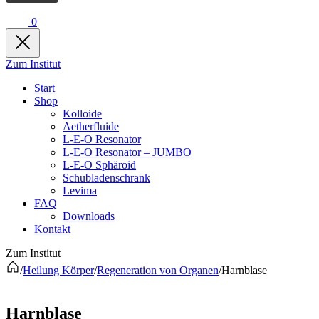
0
Zum Institut
Start
Shop
Kolloide
Aetherfluide
L-E-O Resonator
L-E-O Resonator – JUMBO
L-E-O Sphäroid
Schubladenschrank
Levima
FAQ
Downloads
Kontakt
Zum Institut
/
Heilung Körper
/
Regeneration von Organen
/
Harnblase
Harnblase