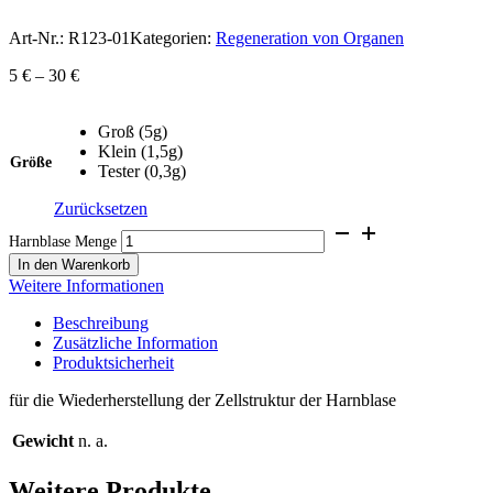
Art-Nr.:
R123-01
Kategorien:
Regeneration von Organen
5
€
–
30
€
Groß (5g)
Klein (1,5g)
Größe
Tester (0,3g)
Zurücksetzen
Harnblase Menge
In den Warenkorb
Weitere Informationen
Beschreibung
Zusätzliche Information
Produktsicherheit
für die Wiederherstellung der Zellstruktur der Harnblase
Gewicht
n. a.
Weitere Produkte