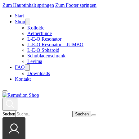
Zum Hauptinhalt springen
Zum Footer springen
Start
Shop
Kolloide
Aetherfluide
L-E-O Resonator
L-E-O Resonator – JUMBO
L-E-O Sphäroid
Schubladenschrank
Levima
FAQ
Downloads
Kontakt
Suchen