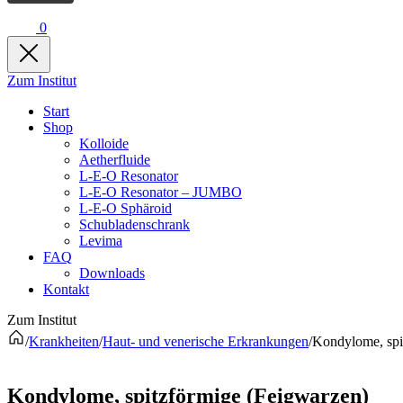
0
Zum Institut
Start
Shop
Kolloide
Aetherfluide
L-E-O Resonator
L-E-O Resonator – JUMBO
L-E-O Sphäroid
Schubladenschrank
Levima
FAQ
Downloads
Kontakt
Zum Institut
/
Krankheiten
/
Haut- und venerische Erkrankungen
/
Kondylome, spi
Kondylome, spitzförmige (Feigwarzen)