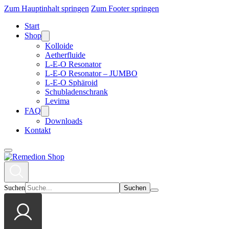
Zum Hauptinhalt springen
Zum Footer springen
Start
Shop
Kolloide
Aetherfluide
L-E-O Resonator
L-E-O Resonator – JUMBO
L-E-O Sphäroid
Schubladenschrank
Levima
FAQ
Downloads
Kontakt
Suchen