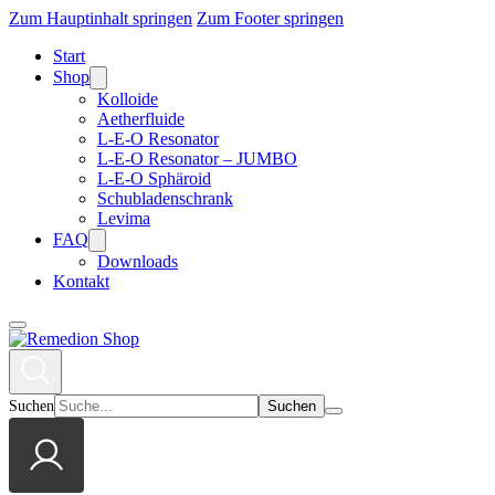
Zum Hauptinhalt springen
Zum Footer springen
Start
Shop
Kolloide
Aetherfluide
L-E-O Resonator
L-E-O Resonator – JUMBO
L-E-O Sphäroid
Schubladenschrank
Levima
FAQ
Downloads
Kontakt
Suchen