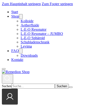
Zum Hauptinhalt springen
Zum Footer springen
Start
Shop
Kolloide
Aetherfluide
L-E-O Resonator
L-E-O Resonator – JUMBO
L-E-O Sphäroid
Schubladenschrank
Levima
FAQ
Downloads
Kontakt
Suchen