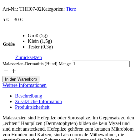
Art-Nr.:
THH07-02
Kategorien:
Tiere
5
€
–
30
€
Groß (5g)
Klein (1,5g)
Größe
Tester (0,3g)
Zurücksetzen
Malassezien-Dermatitis (Hund) Menge
In den Warenkorb
Weitere Informationen
Beschreibung
Zusätzliche Information
Produktsicherheit
Malassezien sind Hefepilze oder Sprosspilze. Im Gegensatz zu den
„echten“ Hautpilzen (Dermatophyten) bilden sie kein Myzel und
sind nicht ansteckend. Hefepilze gehören zum kutanen Mikrobiom
von Hunden und Katzen, sind also normale Mitbewohner, die