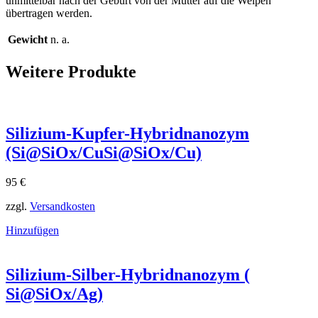
unmittelbar nach der Geburt von der Mutter auf die Welpen
übertragen werden.
Gewicht
n. a.
Weitere Produkte
Silizium-Kupfer-Hybridnanozym
(Si@SiOx/CuSi@SiOx​/Cu)
95
€
zzgl.
Versandkosten
Hinzufügen
Silizium-Silber-Hybridnanozym (
Si@SiOx/Ag)