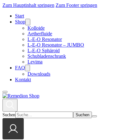
Zum Hauptinhalt springen
Zum Footer springen
Start
Shop
Kolloide
Aetherfluide
L-E-O Resonator
L-E-O Resonator – JUMBO
L-E-O Sphäroid
Schubladenschrank
Levima
FAQ
Downloads
Kontakt
Suchen