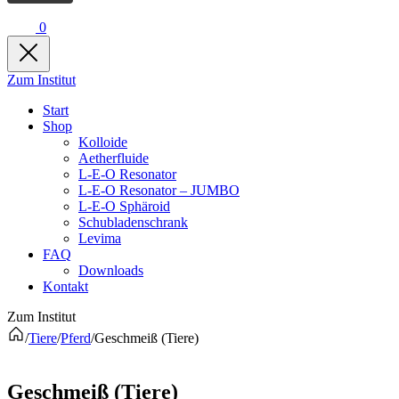
0
Zum Institut
Start
Shop
Kolloide
Aetherfluide
L-E-O Resonator
L-E-O Resonator – JUMBO
L-E-O Sphäroid
Schubladenschrank
Levima
FAQ
Downloads
Kontakt
Zum Institut
/
Tiere
/
Pferd
/
Geschmeiß (Tiere)
Geschmeiß (Tiere)