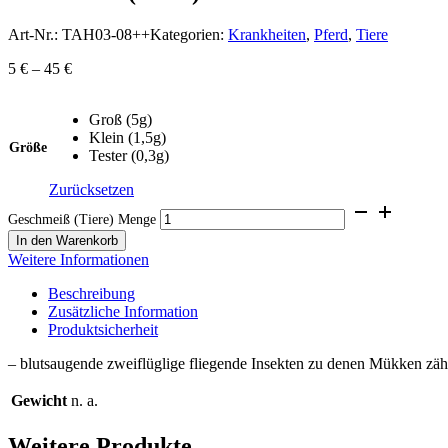
Art-Nr.:
TAH03-08++
Kategorien:
Krankheiten
,
Pferd
,
Tiere
5
€
–
45
€
Groß (5g)
Klein (1,5g)
Größe
Tester (0,3g)
Zurücksetzen
Geschmeiß (Tiere) Menge
In den Warenkorb
Weitere Informationen
Beschreibung
Zusätzliche Information
Produktsicherheit
– blutsaugende zweiflüglige fliegende Insekten zu denen Mükken z
Gewicht
n. a.
Weitere Produkte