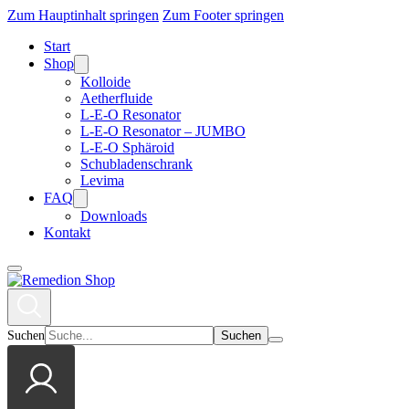
Zum Hauptinhalt springen
Zum Footer springen
Start
Shop
Kolloide
Aetherfluide
L-E-O Resonator
L-E-O Resonator – JUMBO
L-E-O Sphäroid
Schubladenschrank
Levima
FAQ
Downloads
Kontakt
Suchen