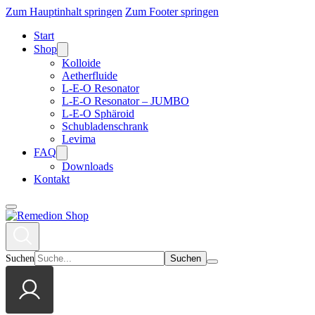
Zum Hauptinhalt springen
Zum Footer springen
Start
Shop
Kolloide
Aetherfluide
L-E-O Resonator
L-E-O Resonator – JUMBO
L-E-O Sphäroid
Schubladenschrank
Levima
FAQ
Downloads
Kontakt
Suchen