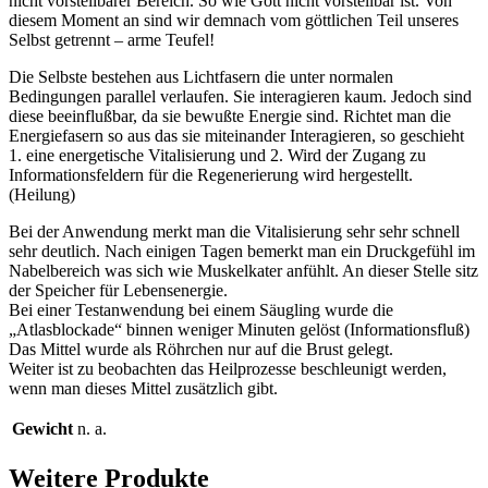
nicht vorstellbarer Bereich. So wie Gott nicht vorstellbar ist. Von
diesem Moment an sind wir demnach vom göttlichen Teil unseres
Selbst getrennt – arme Teufel!
Die Selbste bestehen aus Lichtfasern die unter normalen
Bedingungen parallel verlaufen. Sie interagieren kaum. Jedoch sind
diese beeinflußbar, da sie bewußte Energie sind. Richtet man die
Energiefasern so aus das sie miteinander Interagieren, so geschieht
1. eine energetische Vitalisierung und 2. Wird der Zugang zu
Informationsfeldern für die Regenerierung wird hergestellt.
(Heilung)
Bei der Anwendung merkt man die Vitalisierung sehr sehr schnell
sehr deutlich. Nach einigen Tagen bemerkt man ein Druckgefühl im
Nabelbereich was sich wie Muskelkater anfühlt. An dieser Stelle sitz
der Speicher für Lebensenergie.
Bei einer Testanwendung bei einem Säugling wurde die
„Atlasblockade“ binnen weniger Minuten gelöst (Informationsfluß)
Das Mittel wurde als Röhrchen nur auf die Brust gelegt.
Weiter ist zu beobachten das Heilprozesse beschleunigt werden,
wenn man dieses Mittel zusätzlich gibt.
Gewicht
n. a.
Weitere Produkte