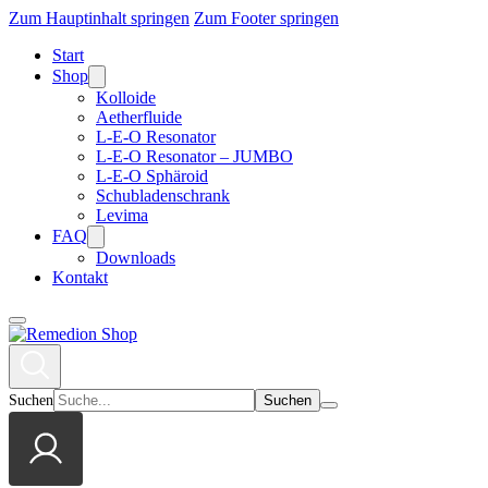
Zum Hauptinhalt springen
Zum Footer springen
Start
Shop
Kolloide
Aetherfluide
L-E-O Resonator
L-E-O Resonator – JUMBO
L-E-O Sphäroid
Schubladenschrank
Levima
FAQ
Downloads
Kontakt
Suchen