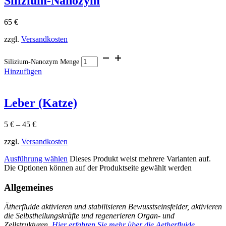
Silizium-Nanozym
65
€
zzgl.
Versandkosten
Silizium-Nanozym Menge
Hinzufügen
Leber (Katze)
5
€
–
45
€
zzgl.
Versandkosten
Ausführung wählen
Dieses Produkt weist mehrere Varianten auf.
Die Optionen können auf der Produktseite gewählt werden
Allgemeines
Ätherfluide aktivieren und stabilisieren Bewusstseinsfelder, aktivieren
die Selbstheilungskräfte und regenerieren Organ- und
Zellstrukturen.
Hier erfahren Sie mehr über die Aetherfluide.