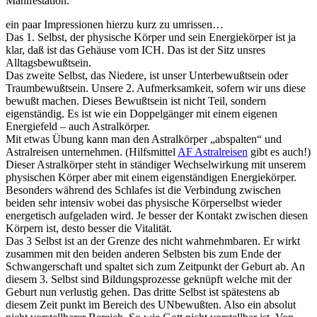
Manifestation.
ein paar Impressionen hierzu kurz zu umrissen…
Das 1. Selbst, der physische Körper und sein Energiekörper ist ja
klar, daß ist das Gehäuse vom ICH. Das ist der Sitz unsres
Alltagsbewußtsein.
Das zweite Selbst, das Niedere, ist unser Unterbewußtsein oder
Traumbewußtsein. Unsere 2. Aufmerksamkeit, sofern wir uns diese
bewußt machen. Dieses Bewußtsein ist nicht Teil, sondern
eigenständig. Es ist wie ein Doppelgänger mit einem eigenen
Energiefeld – auch Astralkörper.
Mit etwas Übung kann man den Astralkörper „abspalten“ und
Astralreisen unternehmen. (Hilfsmittel
AF Astralreisen
gibt es auch!)
Dieser Astralkörper steht in ständiger Wechselwirkung mit unserem
physischen Körper aber mit einem eigenständigen Energiekörper.
Besonders während des Schlafes ist die Verbindung zwischen
beiden sehr intensiv wobei das physische Körperselbst wieder
energetisch aufgeladen wird. Je besser der Kontakt zwischen diesen
Körpern ist, desto besser die Vitalität.
Das 3 Selbst ist an der Grenze des nicht wahrnehmbaren. Er wirkt
zusammen mit den beiden anderen Selbsten bis zum Ende der
Schwangerschaft und spaltet sich zum Zeitpunkt der Geburt ab. An
diesem 3. Selbst sind Bildungsprozesse geknüpft welche mit der
Geburt nun verlustig gehen. Das dritte Selbst ist spätestens ab
diesem Zeit punkt im Bereich des UNbewußten. Also ein absolut