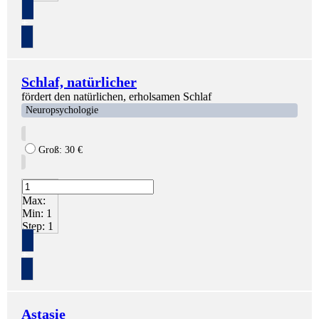
+
Schlaf, natürlicher
fördert den natürlichen, erholsamen Schlaf
Neuropsychologie
Groß:
30
€
Max:
Min:
1
Step:
1
+
Astasie