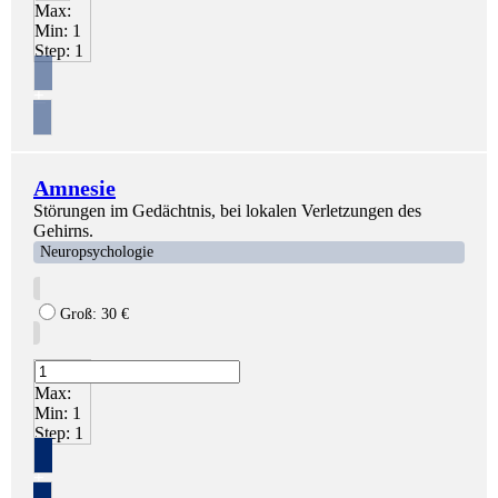
Max:
Min:
1
Step:
1
+
Amnesie
Störungen im Gedächtnis, bei lokalen Verletzungen des
Gehirns.
Neuropsychologie
Groß:
30
€
Max:
Min:
1
Step:
1
+