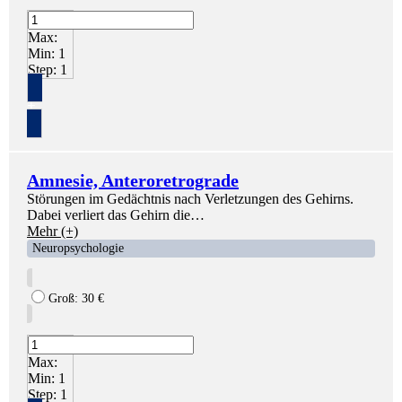
Max:
Min:
1
Step:
1
+
Amnesie, Anteroretrograde
Störungen im Gedächtnis nach Verletzungen des Gehirns.
Dabei verliert das Gehirn die…
Mehr (+)
Neuropsychologie
Groß:
30
€
Max:
Min:
1
Step:
1