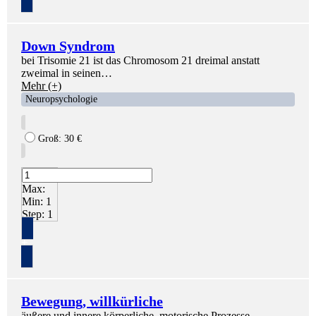
Down Syndrom
bei Trisomie 21 ist das Chromosom 21 dreimal anstatt
zweimal in seinen…
Mehr (+)
Neuropsychologie
Groß:
30
€
Max:
Min:
1
Step:
1
+
Bewegung, willkürliche
äußere und innere körperliche, motorische Prozesse