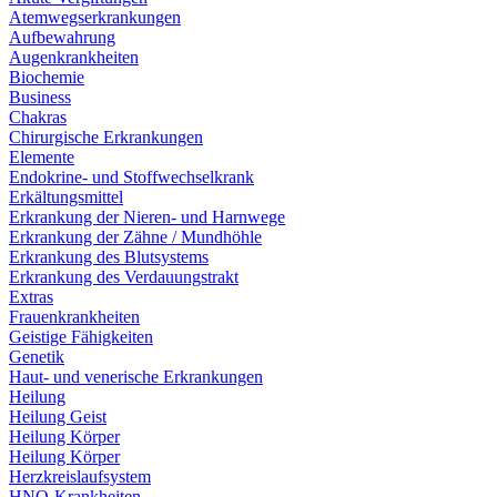
Atemwegserkrankungen
Aufbewahrung
Augenkrankheiten
Biochemie
Business
Chakras
Chirurgische Erkrankungen
Elemente
Endokrine- und Stoffwechselkrank
Erkältungsmittel
Erkrankung der Nieren- und Harnwege
Erkrankung der Zähne / Mundhöhle
Erkrankung des Blutsystems
Erkrankung des Verdauungstrakt
Extras
Frauenkrankheiten
Geistige Fähigkeiten
Genetik
Haut- und venerische Erkrankungen
Heilung
Heilung Geist
Heilung Körper
Heilung Körper
Herzkreislaufsystem
HNO-Krankheiten