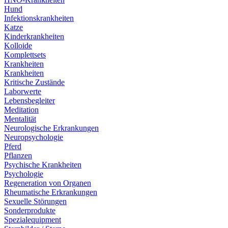
Hund
Infektionskrankheiten
Katze
Kinderkrankheiten
Kolloide
Komplettsets
Krankheiten
Krankheiten
Kritische Zustände
Laborwerte
Lebensbegleiter
Meditation
Mentalität
Neurologische Erkrankungen
Neuropsychologie
Pferd
Pflanzen
Psychische Krankheiten
Psychologie
Regeneration von Organen
Rheumatische Erkrankungen
Sexuelle Störungen
Sonderprodukte
Spezialequipment