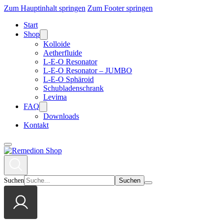
Zum Hauptinhalt springen
Zum Footer springen
Start
Shop
Kolloide
Aetherfluide
L-E-O Resonator
L-E-O Resonator – JUMBO
L-E-O Sphäroid
Schubladenschrank
Levima
FAQ
Downloads
Kontakt
Suchen