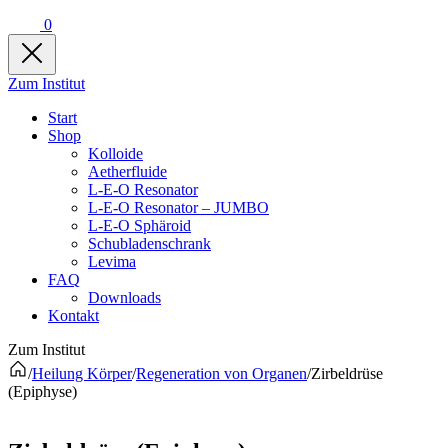
0
Zum Institut
Start
Shop
Kolloide
Aetherfluide
L-E-O Resonator
L-E-O Resonator – JUMBO
L-E-O Sphäroid
Schubladenschrank
Levima
FAQ
Downloads
Kontakt
Zum Institut
/
Heilung Körper
/
Regeneration von Organen
/
Zirbeldrüse
(Epiphyse)