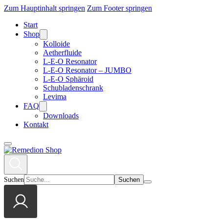
Zum Hauptinhalt springen
Zum Footer springen
Start
Shop
Kolloide
Aetherfluide
L-E-O Resonator
L-E-O Resonator – JUMBO
L-E-O Sphäroid
Schubladenschrank
Levima
FAQ
Downloads
Kontakt
Suchen