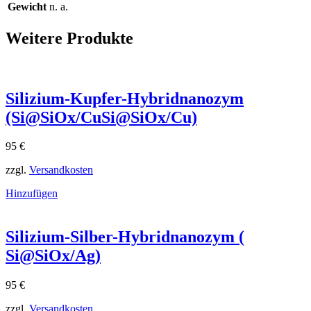
Gewicht
n. a.
Weitere Produkte
Silizium-Kupfer-Hybridnanozym
(Si@SiOx/CuSi@SiOx​/Cu)
95
€
zzgl.
Versandkosten
Hinzufügen
Silizium-Silber-Hybridnanozym (
Si@SiOx/Ag)
95
€
zzgl.
Versandkosten