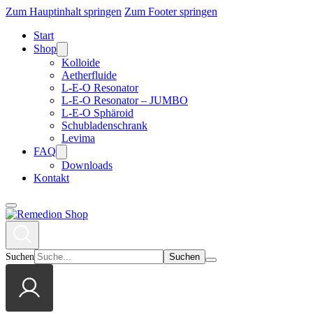
Zum Hauptinhalt springen
Zum Footer springen
Start
Shop
Kolloide
Aetherfluide
L-E-O Resonator
L-E-O Resonator – JUMBO
L-E-O Sphäroid
Schubladenschrank
Levima
FAQ
Downloads
Kontakt
Suchen