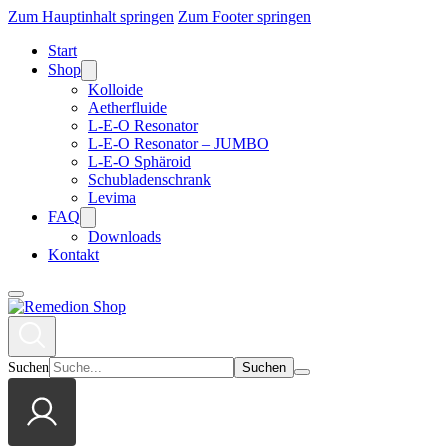
Zum Hauptinhalt springen
Zum Footer springen
Start
Shop
Kolloide
Aetherfluide
L-E-O Resonator
L-E-O Resonator – JUMBO
L-E-O Sphäroid
Schubladenschrank
Levima
FAQ
Downloads
Kontakt
Suchen