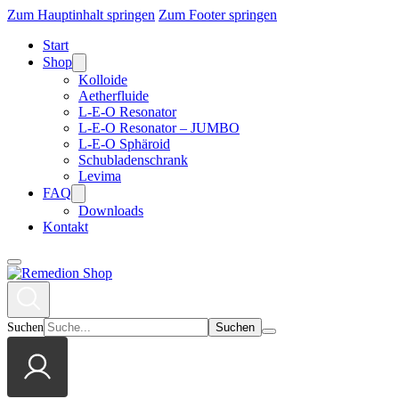
Zum Hauptinhalt springen
Zum Footer springen
Start
Shop
Kolloide
Aetherfluide
L-E-O Resonator
L-E-O Resonator – JUMBO
L-E-O Sphäroid
Schubladenschrank
Levima
FAQ
Downloads
Kontakt
Suchen