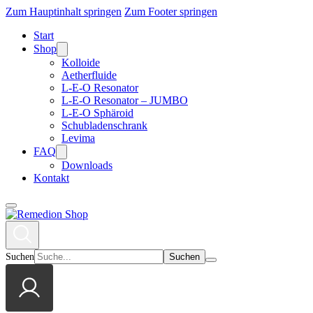
Zum Hauptinhalt springen
Zum Footer springen
Start
Shop
Kolloide
Aetherfluide
L-E-O Resonator
L-E-O Resonator – JUMBO
L-E-O Sphäroid
Schubladenschrank
Levima
FAQ
Downloads
Kontakt
Suchen