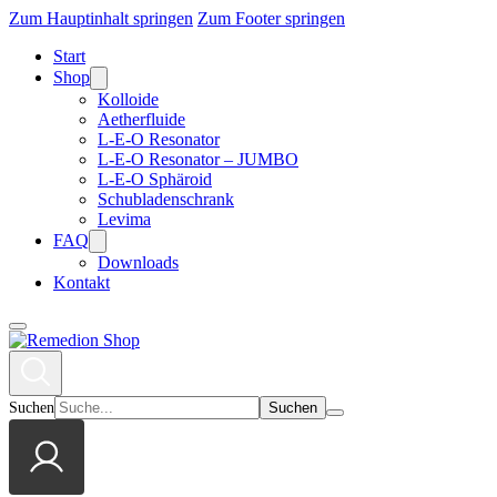
Zum Hauptinhalt springen
Zum Footer springen
Start
Shop
Kolloide
Aetherfluide
L-E-O Resonator
L-E-O Resonator – JUMBO
L-E-O Sphäroid
Schubladenschrank
Levima
FAQ
Downloads
Kontakt
Suchen