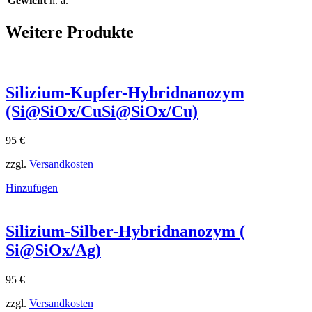
Gewicht
n. a.
Weitere Produkte
Silizium-Kupfer-Hybridnanozym
(Si@SiOx/CuSi@SiOx​/Cu)
95
€
zzgl.
Versandkosten
Hinzufügen
Silizium-Silber-Hybridnanozym (
Si@SiOx/Ag)
95
€
zzgl.
Versandkosten