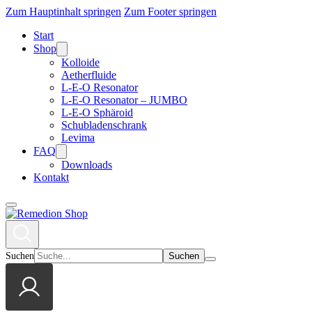
Zum Hauptinhalt springen
Zum Footer springen
Start
Shop
Kolloide
Aetherfluide
L-E-O Resonator
L-E-O Resonator – JUMBO
L-E-O Sphäroid
Schubladenschrank
Levima
FAQ
Downloads
Kontakt
Suchen