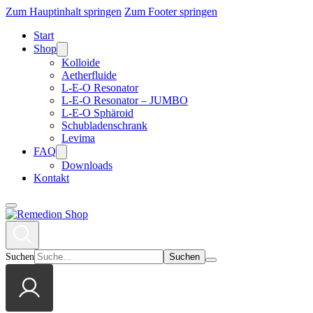
Zum Hauptinhalt springen
Zum Footer springen
Start
Shop
Kolloide
Aetherfluide
L-E-O Resonator
L-E-O Resonator – JUMBO
L-E-O Sphäroid
Schubladenschrank
Levima
FAQ
Downloads
Kontakt
Suchen