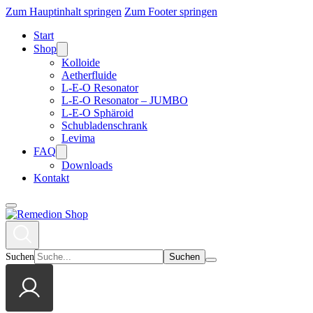
Zum Hauptinhalt springen
Zum Footer springen
Start
Shop
Kolloide
Aetherfluide
L-E-O Resonator
L-E-O Resonator – JUMBO
L-E-O Sphäroid
Schubladenschrank
Levima
FAQ
Downloads
Kontakt
Suchen