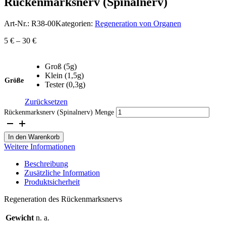
Rückenmarksnerv (Spinalnerv)
Art-Nr.:
R38-00
Kategorien:
Regeneration von Organen
5
€
–
30
€
Groß (5g)
Klein (1,5g)
Größe
Tester (0,3g)
Zurücksetzen
Rückenmarksnerv (Spinalnerv) Menge
In den Warenkorb
Weitere Informationen
Beschreibung
Zusätzliche Information
Produktsicherheit
Regeneration des Rückenmarksnervs
Gewicht
n. a.