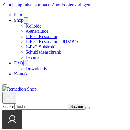
Zum Hauptinhalt springen
Zum Footer springen
Start
Shop
Kolloide
Aetherfluide
L-E-O Resonator
L-E-O Resonator – JUMBO
L-E-O Sphäroid
Schubladenschrank
Levima
FAQ
Downloads
Kontakt
Suchen