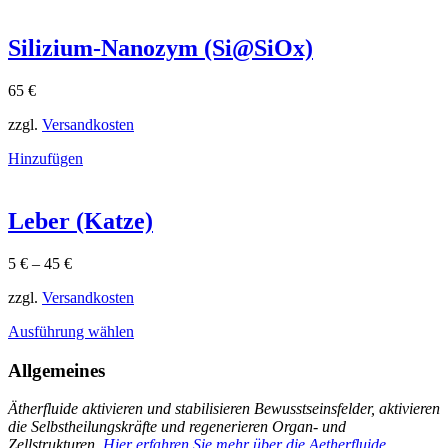
Silizium-Nanozym (Si@SiOx)
65
€
zzgl.
Versandkosten
Hinzufügen
Leber (Katze)
5
€
–
45
€
zzgl.
Versandkosten
Dieses
Ausführung wählen
Produkt
weist
Allgemeines
mehrere
Varianten
Ätherfluide aktivieren und stabilisieren Bewusstseinsfelder, aktivieren
auf.
die Selbstheilungskräfte und regenerieren Organ- und
Die
Zellstrukturen.
Hier erfahren Sie mehr über die Aetherfluide.