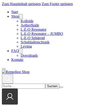
Zum Hauptinhalt springen
Zum Footer springen
Start
Shop
Kolloide
Aetherfluide
L-E-O Resonator
L-E-O Resonator – JUMBO
L-E-O Sphäroid
Schubladenschrank
Levima
FAQ
Downloads
Kontakt
Suchen