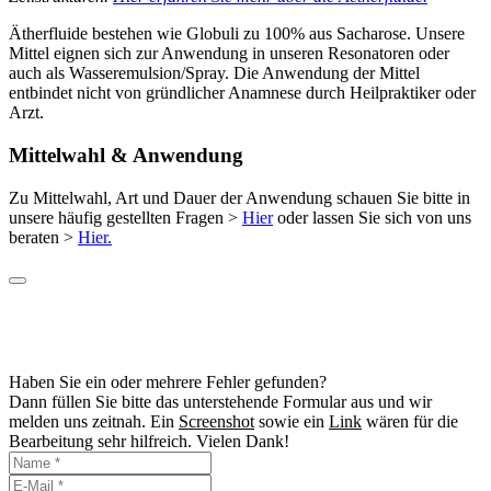
Optionen
können
Ätherfluide bestehen wie Globuli zu 100% aus Sacharose. Unsere
auf
Mittel eignen sich zur Anwendung in unseren Resonatoren oder
der
auch als Wasseremulsion/Spray. Die Anwendung der Mittel
Produktseite
entbindet nicht von gründlicher Anamnese durch Heilpraktiker oder
gewählt
Arzt.
werden
Mittelwahl & Anwendung
Zu Mittelwahl, Art und Dauer der Anwendung schauen Sie bitte in
unsere häufig gestellten Fragen >
Hier
oder lassen Sie sich von uns
beraten >
Hier.
Haben Sie ein oder mehrere Fehler gefunden?
Dann füllen Sie bitte das unterstehende Formular aus und wir
melden uns zeitnah. Ein
Screenshot
sowie ein
Link
wären für die
Bearbeitung sehr hilfreich. Vielen Dank!