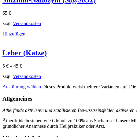
Silizium-Nanozym (Si@SiOx)
65
€
zzgl.
Versandkosten
Hinzufügen
Leber (Katze)
5
€
–
45
€
zzgl.
Versandkosten
Ausführung wählen
Dieses Produkt weist mehrere Varianten auf. Di
Allgemeines
Ätherfluide aktivieren und stabilisieren Bewusstseinsfelder, aktiviere
Ätherfluide bestehen wie Globuli zu 100% aus Sacharose. Unsere Mit
gründlicher Anamnese durch Heilpraktiker oder Arzt.