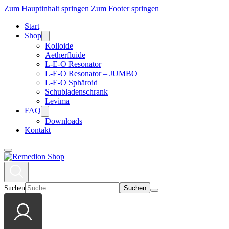
Zum Hauptinhalt springen
Zum Footer springen
Start
Shop
Kolloide
Aetherfluide
L-E-O Resonator
L-E-O Resonator – JUMBO
L-E-O Sphäroid
Schubladenschrank
Levima
FAQ
Downloads
Kontakt
Suchen