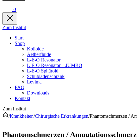
0
Zum Institut
Start
Shop
Kolloide
Aetherfluide
L-E-O Resonator
L-E-O Resonator – JUMBO
L-E-O Sphäroid
Schubladenschrank
Levima
FAQ
Downloads
Kontakt
Zum Institut
/
Krankheiten
/
Chirurgische Erkrankungen
/
Phantomschmerzen / Am
Phantomschmerzen / Amputationsschmerz