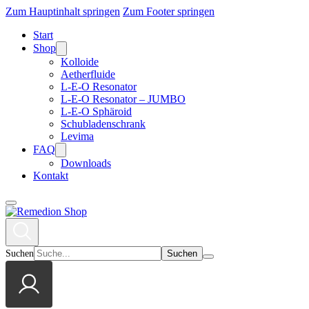
Zum Hauptinhalt springen
Zum Footer springen
Start
Shop
Kolloide
Aetherfluide
L-E-O Resonator
L-E-O Resonator – JUMBO
L-E-O Sphäroid
Schubladenschrank
Levima
FAQ
Downloads
Kontakt
Suchen