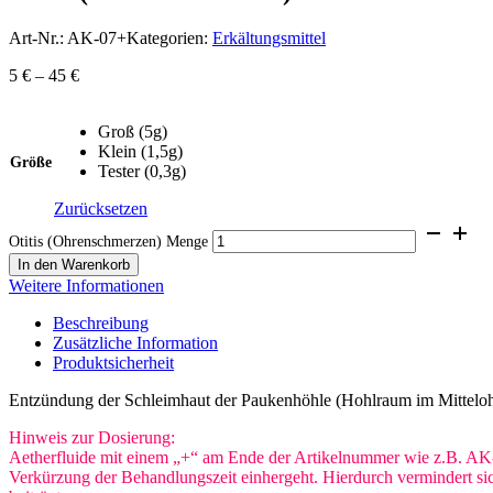
Art-Nr.:
AK-07+
Kategorien:
Erkältungsmittel
5
€
–
45
€
Groß (5g)
Klein (1,5g)
Größe
Tester (0,3g)
Zurücksetzen
Otitis (Ohrenschmerzen) Menge
In den Warenkorb
Weitere Informationen
Beschreibung
Zusätzliche Information
Produktsicherheit
Entzündung der Schleimhaut der Paukenhöhle (Hohlraum im Mitteloh
Hinweis zur Dosierung:
Aetherfluide mit einem „+“ am Ende der Artikelnummer wie z.B. AK
Verkürzung der Behandlungszeit einhergeht. Hierdurch vermindert sic