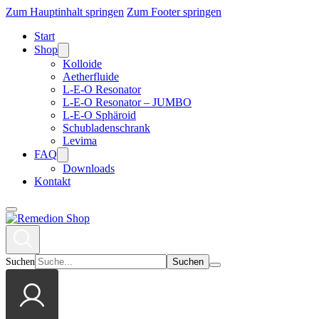
Zum Hauptinhalt springen
Zum Footer springen
Start
Shop
Kolloide
Aetherfluide
L-E-O Resonator
L-E-O Resonator – JUMBO
L-E-O Sphäroid
Schubladenschrank
Levima
FAQ
Downloads
Kontakt
Suchen