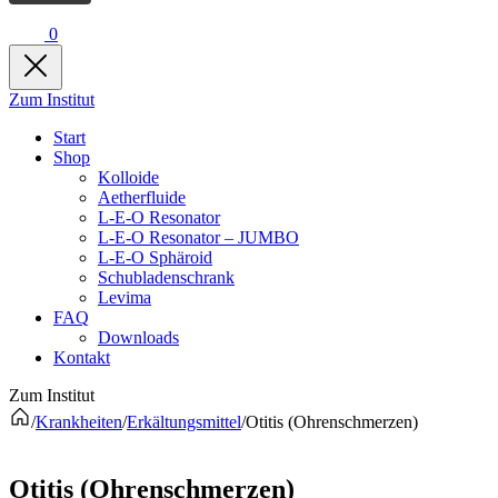
0
Zum Institut
Start
Shop
Kolloide
Aetherfluide
L-E-O Resonator
L-E-O Resonator – JUMBO
L-E-O Sphäroid
Schubladenschrank
Levima
FAQ
Downloads
Kontakt
Zum Institut
/
Krankheiten
/
Erkältungsmittel
/
Otitis (Ohrenschmerzen)
Otitis (Ohrenschmerzen)