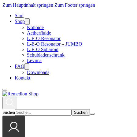
Zum Hauptinhalt springen
Zum Footer springen
Start
Shop
Kolloide
Aetherfluide
L-E-O Resonator
L-E-O Resonator – JUMBO
L-E-O Sphäroid
Schubladenschrank
Levima
FAQ
Downloads
Kontakt
Suchen