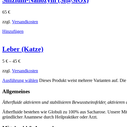
Silizium-Nanozym (Si@SiOx)
65
€
zzgl.
Versandkosten
Hinzufügen
Leber (Katze)
5
€
–
45
€
zzgl.
Versandkosten
Ausführung wählen
Dieses Produkt weist mehrere Varianten auf. Di
Allgemeines
Ätherfluide aktivieren und stabilisieren Bewusstseinsfelder, aktiviere
Ätherfluide bestehen wie Globuli zu 100% aus Sacharose. Unsere Mit
gründlicher Anamnese durch Heilpraktiker oder Arzt.