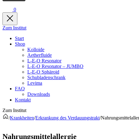
0
Zum Institut
Start
Shop
Kolloide
Aetherfluide
L-E-O Resonator
L-E-O Resonator – JUMBO
L-E-O Sphäroid
Schubladenschrank
Levima
FAQ
Downloads
Kontakt
Zum Institut
/
Krankheiten
/
Erkrankung des Verdauungstrakt
/
Nahrungsmittelalle
Nahrungsmittelallergie