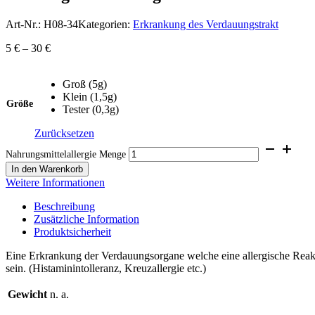
Art-Nr.:
H08-34
Kategorien:
Erkrankung des Verdauungstrakt
5
€
–
30
€
Groß (5g)
Klein (1,5g)
Größe
Tester (0,3g)
Zurücksetzen
Nahrungsmittelallergie Menge
In den Warenkorb
Weitere Informationen
Beschreibung
Zusätzliche Information
Produktsicherheit
Eine Erkrankung der Verdauungsorgane welche eine allergische Reakti
sein. (Histaminintolleranz, Kreuzallergie etc.)
Gewicht
n. a.