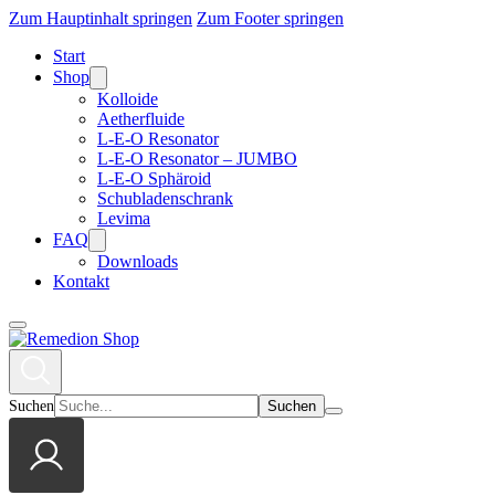
Zum Hauptinhalt springen
Zum Footer springen
Start
Shop
Kolloide
Aetherfluide
L-E-O Resonator
L-E-O Resonator – JUMBO
L-E-O Sphäroid
Schubladenschrank
Levima
FAQ
Downloads
Kontakt
Suchen