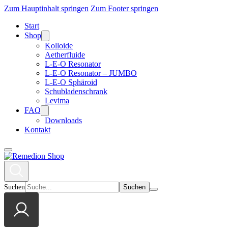
Zum Hauptinhalt springen
Zum Footer springen
Start
Shop
Kolloide
Aetherfluide
L-E-O Resonator
L-E-O Resonator – JUMBO
L-E-O Sphäroid
Schubladenschrank
Levima
FAQ
Downloads
Kontakt
Suchen