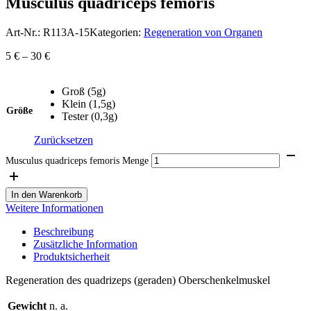
Musculus quadriceps femoris
Art-Nr.:
R113A-15
Kategorien:
Regeneration von Organen
5
€
–
30
€
Groß (5g)
Klein (1,5g)
Größe
Tester (0,3g)
Zurücksetzen
Musculus quadriceps femoris Menge
In den Warenkorb
Weitere Informationen
Beschreibung
Zusätzliche Information
Produktsicherheit
Regeneration des quadrizeps (geraden) Oberschenkelmuskel
Gewicht
n. a.