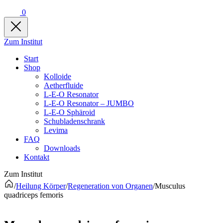
0
Zum Institut
Start
Shop
Kolloide
Aetherfluide
L-E-O Resonator
L-E-O Resonator – JUMBO
L-E-O Sphäroid
Schubladenschrank
Levima
FAQ
Downloads
Kontakt
Zum Institut
/
Heilung Körper
/
Regeneration von Organen
/
Musculus
quadriceps femoris