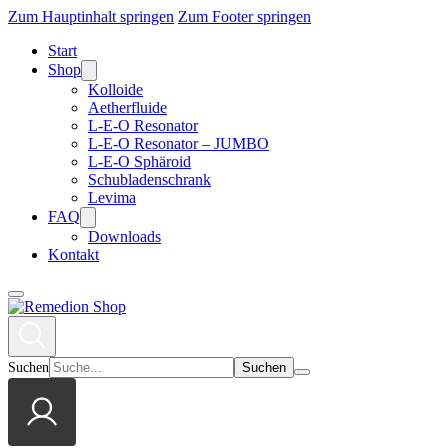
Zum Hauptinhalt springen
Zum Footer springen
Start
Shop
Kolloide
Aetherfluide
L-E-O Resonator
L-E-O Resonator – JUMBO
L-E-O Sphäroid
Schubladenschrank
Levima
FAQ
Downloads
Kontakt
Suchen