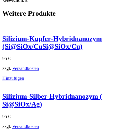
Gewicht
n. a.
Weitere Produkte
Silizium-Kupfer-Hybridnanozym
(Si@SiOx/CuSi@SiOx​/Cu)
95
€
zzgl.
Versandkosten
Hinzufügen
Silizium-Silber-Hybridnanozym (
Si@SiOx/Ag)
95
€
zzgl.
Versandkosten