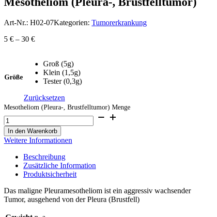
Mesotheliom (Pleura-, Brustfelltumor)
Art-Nr.:
H02-07
Kategorien:
Tumorerkrankung
5
€
–
30
€
Groß (5g)
Klein (1,5g)
Größe
Tester (0,3g)
Zurücksetzen
Mesotheliom (Pleura-, Brustfelltumor) Menge
In den Warenkorb
Weitere Informationen
Beschreibung
Zusätzliche Information
Produktsicherheit
Das maligne Pleuramesotheliom ist ein aggressiv wachsender
Tumor, ausgehend von der Pleura (Brustfell)