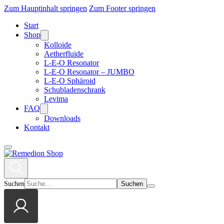
Zum Hauptinhalt springen
Zum Footer springen
Start
Shop
Kolloide
Aetherfluide
L-E-O Resonator
L-E-O Resonator – JUMBO
L-E-O Sphäroid
Schubladenschrank
Levima
FAQ
Downloads
Kontakt
Suchen