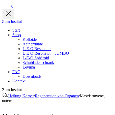
0
Zum Institut
Start
Shop
Kolloide
Aetherfluide
L-E-O Resonator
L-E-O Resonator – JUMBO
L-E-O Sphäroid
Schubladenschrank
Levima
FAQ
Downloads
Kontakt
Zum Institut
/
Heilung Körper
/
Regeneration von Organen
/
Mastdarmvene,
untere