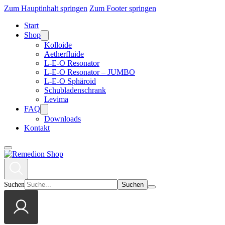
Zum Hauptinhalt springen
Zum Footer springen
Start
Shop
Kolloide
Aetherfluide
L-E-O Resonator
L-E-O Resonator – JUMBO
L-E-O Sphäroid
Schubladenschrank
Levima
FAQ
Downloads
Kontakt
Suchen