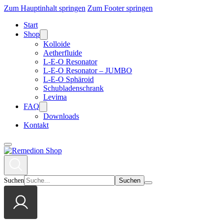
Zum Hauptinhalt springen
Zum Footer springen
Start
Shop
Kolloide
Aetherfluide
L-E-O Resonator
L-E-O Resonator – JUMBO
L-E-O Sphäroid
Schubladenschrank
Levima
FAQ
Downloads
Kontakt
Suchen