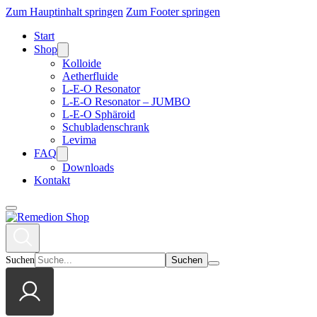
Zum Hauptinhalt springen
Zum Footer springen
Start
Shop
Kolloide
Aetherfluide
L-E-O Resonator
L-E-O Resonator – JUMBO
L-E-O Sphäroid
Schubladenschrank
Levima
FAQ
Downloads
Kontakt
Suchen