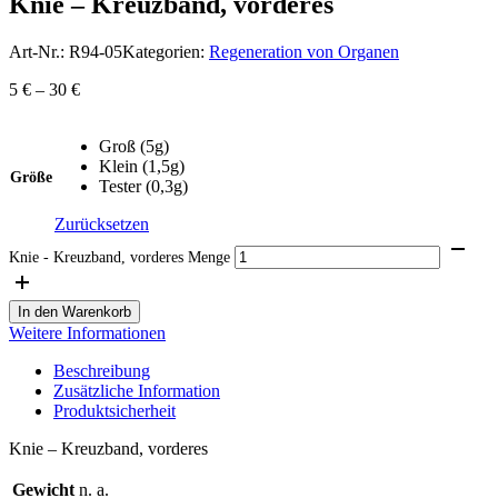
Knie – Kreuzband, vorderes
Art-Nr.:
R94-05
Kategorien:
Regeneration von Organen
5
€
–
30
€
Groß (5g)
Klein (1,5g)
Größe
Tester (0,3g)
Zurücksetzen
Knie - Kreuzband, vorderes Menge
In den Warenkorb
Weitere Informationen
Beschreibung
Zusätzliche Information
Produktsicherheit
Knie – Kreuzband, vorderes
Gewicht
n. a.