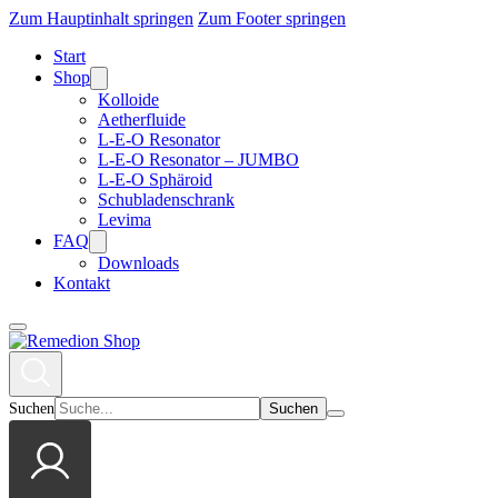
Zum Hauptinhalt springen
Zum Footer springen
Start
Shop
Kolloide
Aetherfluide
L-E-O Resonator
L-E-O Resonator – JUMBO
L-E-O Sphäroid
Schubladenschrank
Levima
FAQ
Downloads
Kontakt
Suchen