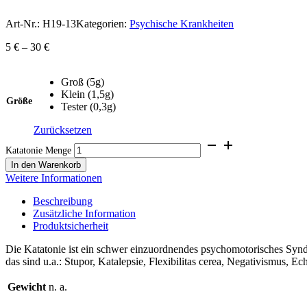
Art-Nr.:
H19-13
Kategorien:
Psychische Krankheiten
5
€
–
30
€
Groß (5g)
Klein (1,5g)
Größe
Tester (0,3g)
Zurücksetzen
Katatonie Menge
In den Warenkorb
Weitere Informationen
Beschreibung
Zusätzliche Information
Produktsicherheit
Die Katatonie ist ein schwer einzuordnendes psychomotorisches Syn
das sind u.a.: Stupor, Katalepsie, Flexibilitas cerea, Negativismus, Ech
Gewicht
n. a.