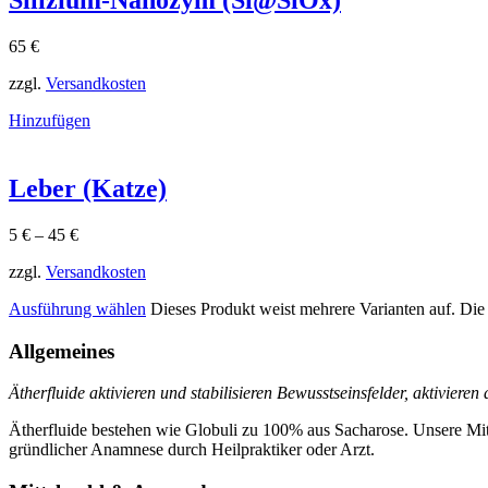
Silizium-Nanozym (Si@SiOx)
65
€
zzgl.
Versandkosten
Hinzufügen
Leber (Katze)
5
€
–
45
€
zzgl.
Versandkosten
Ausführung wählen
Dieses Produkt weist mehrere Varianten auf. Di
Allgemeines
Ätherfluide aktivieren und stabilisieren Bewusstseinsfelder, aktiviere
Ätherfluide bestehen wie Globuli zu 100% aus Sacharose. Unsere Mit
gründlicher Anamnese durch Heilpraktiker oder Arzt.