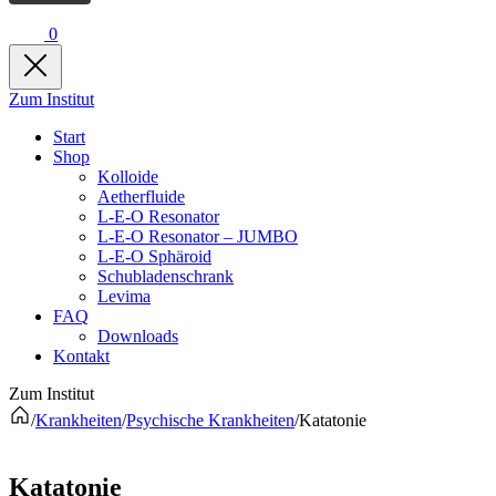
0
Zum Institut
Start
Shop
Kolloide
Aetherfluide
L-E-O Resonator
L-E-O Resonator – JUMBO
L-E-O Sphäroid
Schubladenschrank
Levima
FAQ
Downloads
Kontakt
Zum Institut
/
Krankheiten
/
Psychische Krankheiten
/
Katatonie
Katatonie