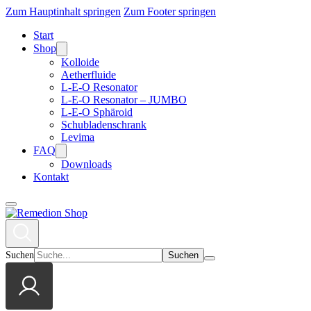
Zum Hauptinhalt springen
Zum Footer springen
Start
Shop
Kolloide
Aetherfluide
L-E-O Resonator
L-E-O Resonator – JUMBO
L-E-O Sphäroid
Schubladenschrank
Levima
FAQ
Downloads
Kontakt
Suchen