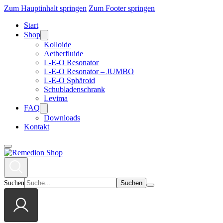
Zum Hauptinhalt springen
Zum Footer springen
Start
Shop
Kolloide
Aetherfluide
L-E-O Resonator
L-E-O Resonator – JUMBO
L-E-O Sphäroid
Schubladenschrank
Levima
FAQ
Downloads
Kontakt
Suchen