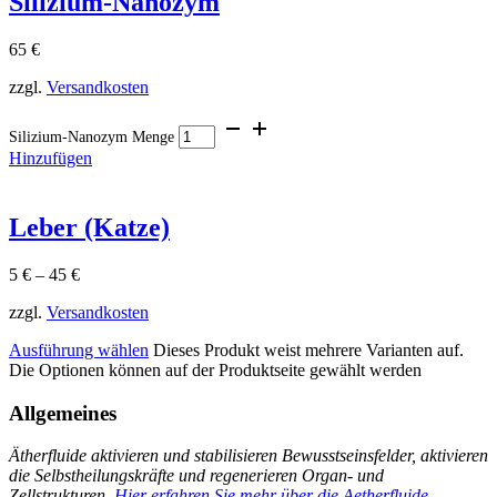
Silizium-Nanozym
65
€
zzgl.
Versandkosten
Silizium-Nanozym Menge
Hinzufügen
Leber (Katze)
5
€
–
45
€
zzgl.
Versandkosten
Ausführung wählen
Dieses Produkt weist mehrere Varianten auf.
Die Optionen können auf der Produktseite gewählt werden
Allgemeines
Ätherfluide aktivieren und stabilisieren Bewusstseinsfelder, aktivieren
die Selbstheilungskräfte und regenerieren Organ- und
Zellstrukturen.
Hier erfahren Sie mehr über die Aetherfluide.