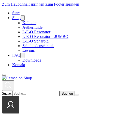
Zum Hauptinhalt springen
Zum Footer springen
Start
Shop
Kolloide
Aetherfluide
L-E-O Resonator
L-E-O Resonator – JUMBO
L-E-O Sphäroid
Schubladenschrank
Levima
FAQ
Downloads
Kontakt
Suchen