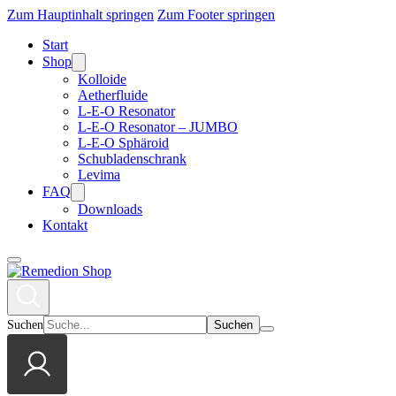
Zum Hauptinhalt springen
Zum Footer springen
Start
Shop
Kolloide
Aetherfluide
L-E-O Resonator
L-E-O Resonator – JUMBO
L-E-O Sphäroid
Schubladenschrank
Levima
FAQ
Downloads
Kontakt
Suchen