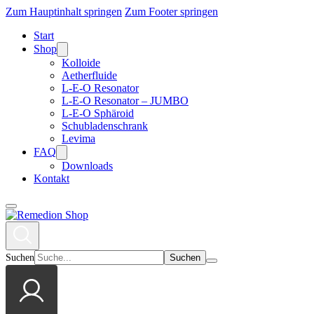
Zum Hauptinhalt springen
Zum Footer springen
Start
Shop
Kolloide
Aetherfluide
L-E-O Resonator
L-E-O Resonator – JUMBO
L-E-O Sphäroid
Schubladenschrank
Levima
FAQ
Downloads
Kontakt
Suchen