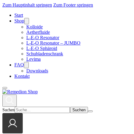
Zum Hauptinhalt springen
Zum Footer springen
Start
Shop
Kolloide
Aetherfluide
L-E-O Resonator
L-E-O Resonator – JUMBO
L-E-O Sphäroid
Schubladenschrank
Levima
FAQ
Downloads
Kontakt
Suchen