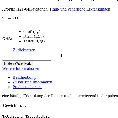
Art-Nr.:
H21-04
Kategorien:
Haut- und venerische Erkrankungen
5
€
–
30
€
Groß (5g)
Klein (1,5g)
Größe
Tester (0,3g)
Zurücksetzen
Gewöhnliche
Pickel
(Vulgäre,
In den Warenkorb
Jugendliche)
Weitere Informationen
Menge
Beschreibung
Zusätzliche Information
Produktsicherheit
eine häufige Erkrankung der Haut, entsteht überwiegend in der pubert
Gewicht
n. a.
Weitere Produkte