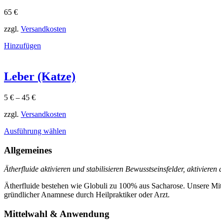
65
€
zzgl.
Versandkosten
Hinzufügen
Leber (Katze)
5
€
–
45
€
zzgl.
Versandkosten
Dieses
Ausführung wählen
Produkt
weist
Allgemeines
mehrere
Varianten
Ätherfluide aktivieren und stabilisieren Bewusstseinsfelder, aktiviere
auf.
Die
Ätherfluide bestehen wie Globuli zu 100% aus Sacharose. Unsere Mit
Optionen
gründlicher Anamnese durch Heilpraktiker oder Arzt.
können
auf
Mittelwahl & Anwendung
der