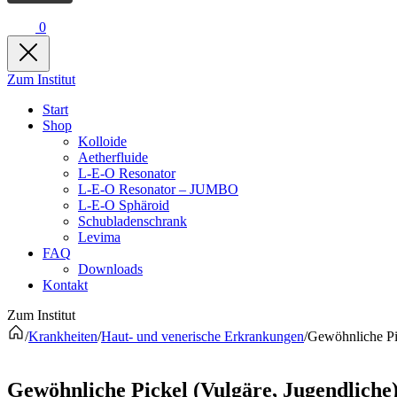
0
Zum Institut
Start
Shop
Kolloide
Aetherfluide
L-E-O Resonator
L-E-O Resonator – JUMBO
L-E-O Sphäroid
Schubladenschrank
Levima
FAQ
Downloads
Kontakt
Zum Institut
/
Krankheiten
/
Haut- und venerische Erkrankungen
/
Gewöhnliche Pic
Gewöhnliche Pickel (Vulgäre, Jugendliche