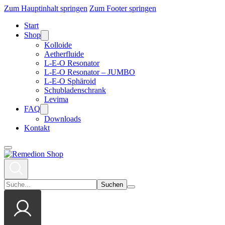
Zum Hauptinhalt springen
Zum Footer springen
Start
Shop
Kolloide
Aetherfluide
L-E-O Resonator
L-E-O Resonator – JUMBO
L-E-O Sphäroid
Schubladenschrank
Levima
FAQ
Downloads
Kontakt
Suchen