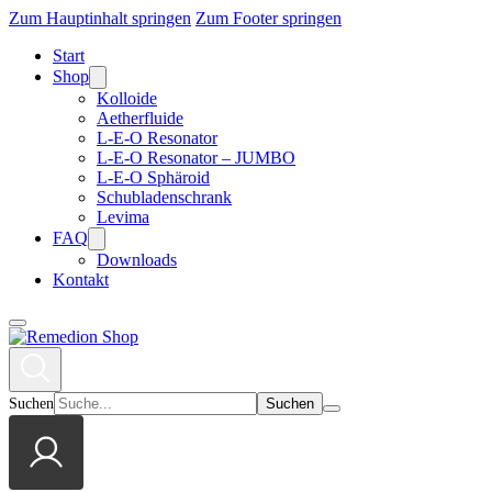
Zum Hauptinhalt springen
Zum Footer springen
Start
Shop
Kolloide
Aetherfluide
L-E-O Resonator
L-E-O Resonator – JUMBO
L-E-O Sphäroid
Schubladenschrank
Levima
FAQ
Downloads
Kontakt
Suchen