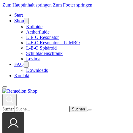
Zum Hauptinhalt springen
Zum Footer springen
Start
Shop
Kolloide
Aetherfluide
L-E-O Resonator
L-E-O Resonator – JUMBO
L-E-O Sphäroid
Schubladenschrank
Levima
FAQ
Downloads
Kontakt
Suchen