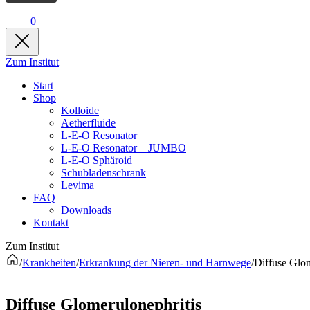
0
Zum Institut
Start
Shop
Kolloide
Aetherfluide
L-E-O Resonator
L-E-O Resonator – JUMBO
L-E-O Sphäroid
Schubladenschrank
Levima
FAQ
Downloads
Kontakt
Zum Institut
/
Krankheiten
/
Erkrankung der Nieren- und Harnwege
/
Diffuse Glom
Diffuse Glomerulonephritis