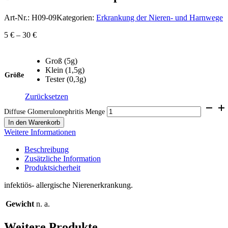
Art-Nr.:
H09-09
Kategorien:
Erkrankung der Nieren- und Harnwege
5
€
–
30
€
Groß (5g)
Klein (1,5g)
Größe
Tester (0,3g)
Zurücksetzen
Diffuse Glomerulonephritis Menge
In den Warenkorb
Weitere Informationen
Beschreibung
Zusätzliche Information
Produktsicherheit
infektiös- allergische Nierenerkrankung.
Gewicht
n. a.
Weitere Produkte