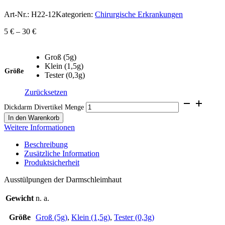
Art-Nr.:
H22-12
Kategorien:
Chirurgische Erkrankungen
5
€
–
30
€
Groß (5g)
Klein (1,5g)
Größe
Tester (0,3g)
Zurücksetzen
Dickdarm Divertikel Menge
In den Warenkorb
Weitere Informationen
Beschreibung
Zusätzliche Information
Produktsicherheit
Ausstülpungen der Darmschleimhaut
Gewicht
n. a.
Größe
Groß (5g)
,
Klein (1,5g)
,
Tester (0,3g)