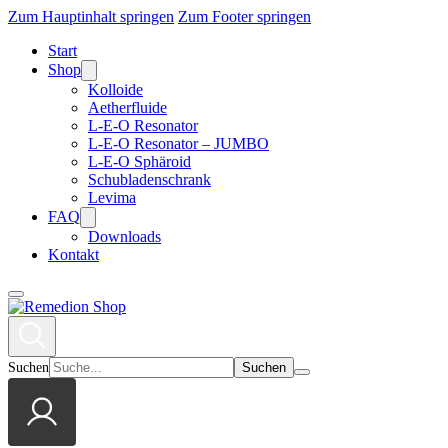
Zum Hauptinhalt springen
Zum Footer springen
Start
Shop
Kolloide
Aetherfluide
L-E-O Resonator
L-E-O Resonator – JUMBO
L-E-O Sphäroid
Schubladenschrank
Levima
FAQ
Downloads
Kontakt
Suchen