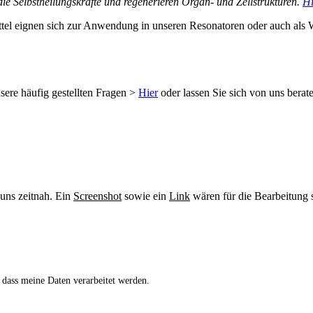
n die Selbstheilungskräfte und regenerieren Organ- und Zellstrukturen.
Hi
tel eignen sich zur Anwendung in unseren Resonatoren oder auch als 
sere häufig gestellten Fragen >
Hier
oder lassen Sie sich von uns berat
 uns zeitnah. Ein
Screenshot
sowie ein
Link
wären für die Bearbeitung s
 dass meine Daten verarbeitet werden.