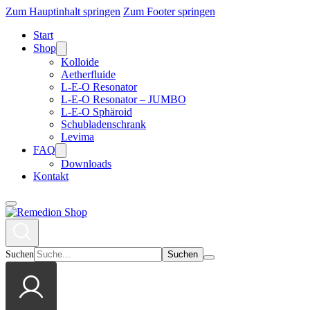
Zum Hauptinhalt springen
Zum Footer springen
Start
Shop
Kolloide
Aetherfluide
L-E-O Resonator
L-E-O Resonator – JUMBO
L-E-O Sphäroid
Schubladenschrank
Levima
FAQ
Downloads
Kontakt
Suchen