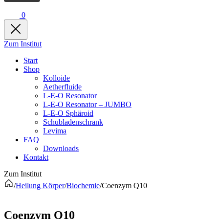
0
Zum Institut
Start
Shop
Kolloide
Aetherfluide
L-E-O Resonator
L-E-O Resonator – JUMBO
L-E-O Sphäroid
Schubladenschrank
Levima
FAQ
Downloads
Kontakt
Zum Institut
/
Heilung Körper
/
Biochemie
/
Coenzym Q10
Coenzym Q10