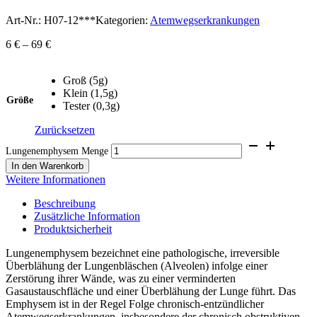
Art-Nr.:
H07-12***
Kategorien:
Atemwegserkrankungen
6
€
–
69
€
Groß (5g)
Klein (1,5g)
Größe
Tester (0,3g)
Zurücksetzen
Lungenemphysem Menge
In den Warenkorb
Weitere Informationen
Beschreibung
Zusätzliche Information
Produktsicherheit
Lungenemphysem bezeichnet eine pathologische, irreversible
Überblähung der Lungenbläschen (Alveolen) infolge einer
Zerstörung ihrer Wände, was zu einer verminderten
Gasaustauschfläche und einer Überblähung der Lunge führt. Das
Emphysem ist in der Regel Folge chronisch-entzündlicher
Atemwegserkrankungen, insbesondere der chronisch obstruktiven