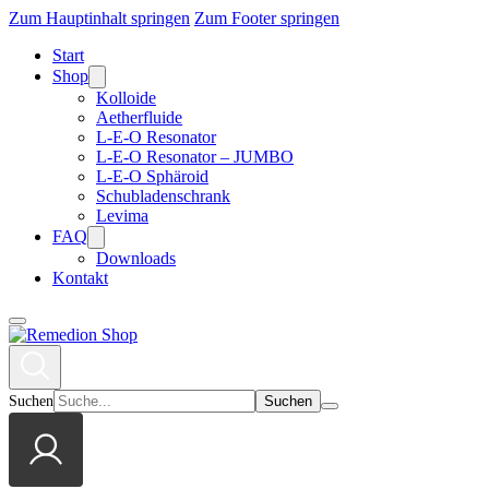
Zum Hauptinhalt springen
Zum Footer springen
Start
Shop
Kolloide
Aetherfluide
L-E-O Resonator
L-E-O Resonator – JUMBO
L-E-O Sphäroid
Schubladenschrank
Levima
FAQ
Downloads
Kontakt
Suchen